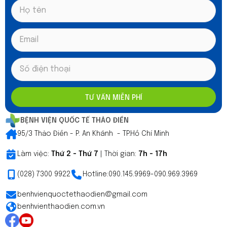
của các loại túi ngực tốt hiện nay, từ đó đưa ra lựa chọn
phù hợp trước khi quyết định nâng ngực.
TƯ VẤN MIỄN PHÍ
BỆNH VIỆN QUỐC TẾ THẢO ĐIỀN
95/3 Thảo Điền - P. An Khánh - TP.Hồ Chí Minh
Làm việc:
Thứ 2 - Thứ 7
| Thời gian:
7h - 17h
(028) 7300 9922
Hotline:
090.145.9969
-
090.969.3969
benhvienquoctethaodien@gmail.com
benhvienthaodien.com.vn