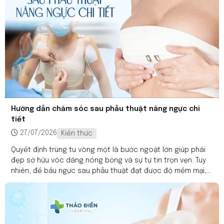
Hướng dẫn chăm sóc sau phẫu thuật nâng ngực chi
tiết
27/07/2026
Kiến thức
Quyết định trùng tu vòng một là bước ngoặt lớn giúp phái
đẹp sở hữu vóc dáng nóng bỏng và sự tự tin trọn vẹn. Tuy
nhiên, để bầu ngực sau phẫu thuật đạt được độ mềm mại,
tự nhiên và gom form hoàn hảo nhất, giai đoạn hậu phẫu
đóng vai trò quyết định đến 30% kết quả thành bại. Hiểu rõ
diễn biến của quá trình phục hồi sau nâng ngực sẽ giúp
bạn chủ động kiểm soát cơn đau, phòng ngừa biến chứng
và rút ngắn thời gian kiêng khem. Bài viết dưới đây là cuốn