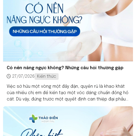
cẩm nang hướng dẫn chăm sóc sau phẫu thuật nâng ngực
chi tiết, giúp bạn an tâm trải qua hành trình thăng hoa nhan
sắc.
Có nên nâng ngực không? Những câu hỏi thường gặp
27/07/2026
Kiến thức
Việc sở hữu một vòng một đầy đặn, quyến rũ là khao khát
của nhiều chị em để kiến tạo một vóc dáng chuẩn đồng hồ
cát. Dù vậy, đứng trước một quyết định can thiệp đại phẫu,
không ít chị em vẫn mang tâm lý e ngại, đắn đo liệu có nên
nâng ngực không, phương pháp này duy trì được bao lâu
và có để lại hệ lụy gì cho sức khỏe sau này? Mọi thắc mắc
và nỗi lo mơ hồ của bạn sẽ được giải mã một cách khoa
học, khách quan qua bài viết sau đây.