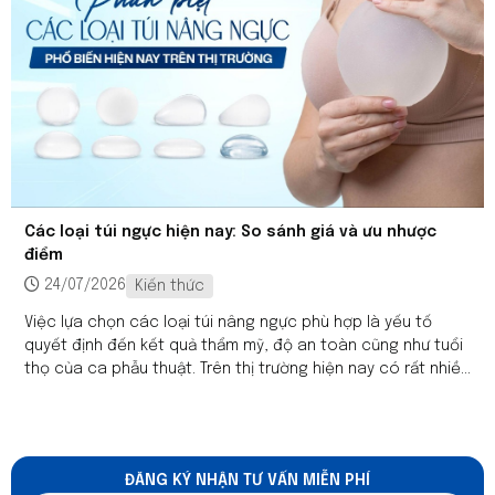
Các loại túi ngực hiện nay: So sánh giá và ưu nhược
điểm
24/07/2026
Kiến thức
Việc lựa chọn các loại túi nâng ngực phù hợp là yếu tố
quyết định đến kết quả thẩm mỹ, độ an toàn cũng như tuổi
thọ của ca phẫu thuật. Trên thị trường hiện nay có rất nhiều
các dòng túi ngực với đa dạng hình dáng, chất liệu và bề
mặt như các loại túi ngực Motiva, túi ngực Mentor Xtra, túi
ngực Mentor Boost,.... Đồng thời, giá các loại túi nâng ngực
cũng có sự khác biệt tùy theo thương hiệu và công nghệ
ĐĂNG KÝ NHẬN TƯ VẤN MIỄN PHÍ
sản xuất. Bài viết dưới đây sẽ giúp bạn hiểu rõ đặc điểm