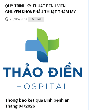
QUY TRÌNH KỸ THUẬT BỆNH VIỆN
CHUYÊN KHOA PHẪU THUẬT THẨM MỸ
QUỐC TẾ THẢO ĐIỀN
25/05/2026
Tài Liệu
Thông báo kết quả Bình bệnh án
Tháng 04/2026