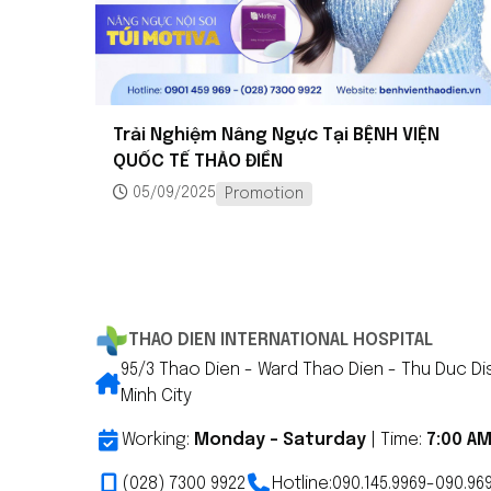
Trải Nghiệm Nâng Ngực Tại BỆNH VIỆN
QUỐC TẾ THẢO ĐIỀN
05/09/2025
Promotion
THAO DIEN INTERNATIONAL HOSPITAL
95/3 Thao Dien - Ward Thao Dien - Thu Duc Dis
Minh City
Working:
Monday - Saturday
| Time:
7:00 AM
(028) 7300 9922
Hotline:
090.145.9969
-
090.96