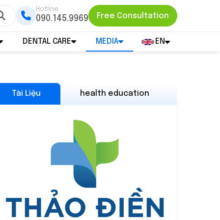
Hotline
Free Consultation
090.145.9969
DENTAL CARE
MEDIA
EN
Tài Liệu
health education
Event