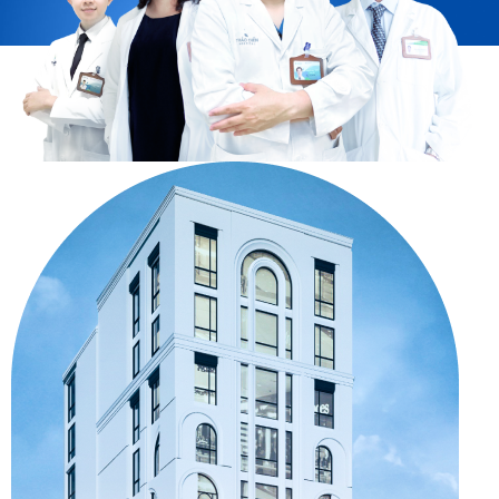
VỀ CHÚNG TÔI
Bệnh viện Quốc tế Thảo Điền
(tiền thân là Trung tâm
thẩm mỹ Bác sĩ Thang Nguyen) thành lập từ năm 1995,
với 25 năm phát triển đã tạo nên hàng triệu vẻ đẹp Việt.
Tự hào là
bệnh viện chuyên khoa tạo hình thẩm mỹ
chuẩn Pháp tại Việt Nam.
Giám đốc bệnh viện – Bác sĩ Thang Nguyen với hơn 10
năm làm việc tại các bệnh viện tạo hình thẩm mỹ hàng
đầu của Pháp, đã tâm huyết xây dựng và phát triển
bệnh viện theo mô hình bệnh viện chuẩn Pháp với cơ
sở vật chất, công nghệ đến từ Pháp.