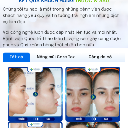
KẾT QUẢ KHÁCH HÀNG
TRƯỚC & SAU
được nhũ hoa gọn đẹp tự nhiên, hài hòa
kích cỡ với khuôn ngực . Bên cạnh việc nâng
Chúng tôi tự hào là một trong những bệnh viện được
ngực thì cần kết hợp thu nhỏ núm vú để tạo
khách hàng yêu quý và tin tưởng trải nghiệm những dịch
sự hài hòa, thẩm mỹ cho bộ ngực.
vụ làm đẹp.
Với công nghệ luôn được cập nhật liên tục và mới nhất,
Bệnh viện Quốc tế Thảo Điền hi vọng sẽ ngày càng được
phục vụ Quý khách hàng thật nhiều hơn nữa.
Tất cả
Nâng mũi Gore Tex
Căng da cổ
C