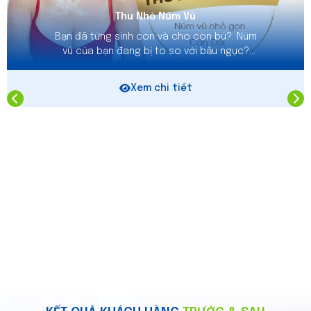
Thu Nhỏ Núm Vú
Bạn đã từng sinh con và cho con bú?. Núm
vú của bạn đang bị to so với bầu ngực?
Phẫu thuật thu nhỏ núm vú sẽ giúp bạn có
được nhũ hoa gọn đẹp tự nhiên, hài hòa
Xem chi tiết
kích cỡ với khuôn ngực . Bên cạnh việc nâng
ngực thì cần kết hợp thu nhỏ núm vú để tạo
sự hài hòa, thẩm mỹ cho bộ ngực.
Thu Nhỏ Núm Vú
Bạn đã từng sinh con và cho con bú?. Núm
vú của bạn đang bị to so với bầu ngực?
Phẫu thuật thu nhỏ núm vú sẽ giúp bạn có