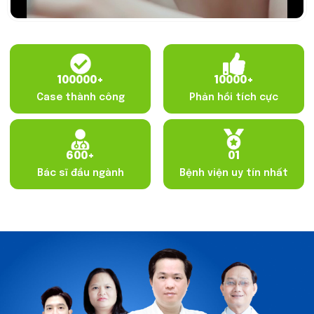
100000
+
10000
+
Case thành công
Phản hồi tích cực
600
+
01
Bác sĩ đầu ngành
Bệnh viện uy tín nhất