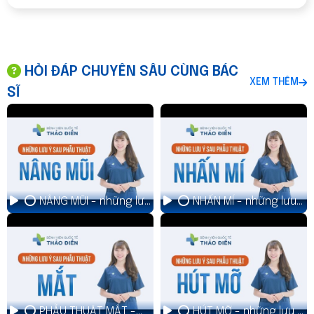
HỎI ĐÁP CHUYÊN SÂU CÙNG BÁC
XEM THÊM
SĨ
⭕ NÂNG MŨI - những lưu
⭕ NHẤN MÍ - những lưu
ý sau phẫu thuật
ý sau phẫu thuật
⭕ PHẪU THUẬT MẮT -
⭕ HÚT MỠ - những lưu ý