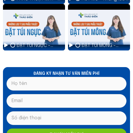
những lưu ý sau phẫu
sau phẫu thuật
thuật
⭕ ĐẶT TÚI NGỰC -
⭕ ĐẶT TÚI MÔNG -
những lưu ý sau phẫu
những lưu ý sau phẫu
thuật
thuật
ĐĂNG KÝ NHẬN TƯ VẤN MIỄN PHÍ