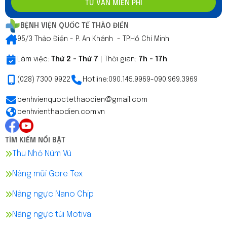
TƯ VẤN MIỄN PHÍ
BỆNH VIỆN QUỐC TẾ THẢO ĐIỀN
95/3 Thảo Điền - P. An Khánh - TP.Hồ Chí Minh
Làm việc:
Thứ 2 - Thứ 7
| Thời gian:
7h - 17h
(028) 7300 9922
Hotline:
090.145.9969
-
090.969.3969
benhvienquoctethaodien@gmail.com
benhvienthaodien.com.vn
TÌM KIẾM NỔI BẬT
Thu Nhỏ Núm Vú
Nâng mũi Gore Tex
Nâng ngực Nano Chip
Nâng ngực túi Motiva