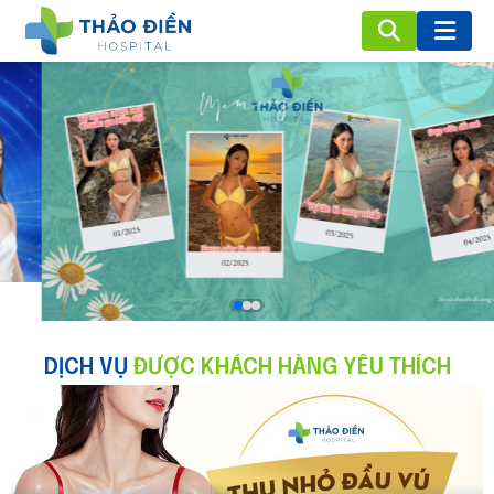
DỊCH VỤ
ĐƯỢC KHÁCH HÀNG YÊU THÍCH