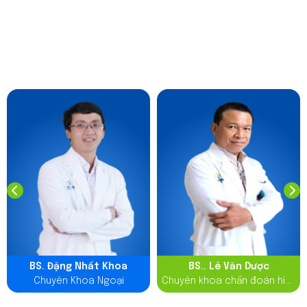
Đặc biệt, bác sĩ Thắng còn là người tiên phong đem
công nghệ nâng ngực nội soi từ Pháp về Việt Nam,
được xem là chuyên gia kiến tạo đường cong và
thường xuyên cập nhật những công nghệ làm đẹp mới
đón đầu xu thế.
BS. Đặng Nhất Khoa
BS.. Lê Văn Dược
Chuyên Khoa Ngoại
Chuyên khoa chẩn đoán hình
ảnh